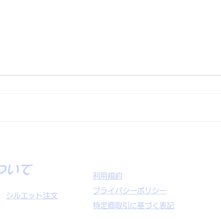
東備選抜2022様
粒江
について
利用規約
プライバシーポリシー
​
シルエット注文
特定商取引に基づく表記