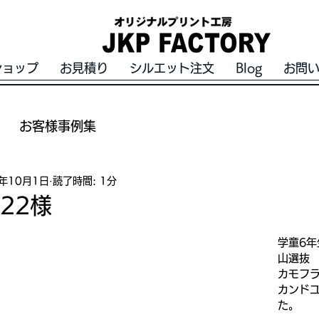
ショップ
お見積り
シルエット注文
Blog
お問
お客様事例集
2年10月1日
読了時間: 1分
22様
学童6
山選抜
カモフ
カンド
た。