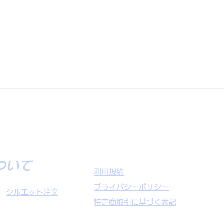
東備選抜2022様
粒江
について
利用規約
プライバシーポリシー
​
シルエット注文
特定商取引に基づく表記