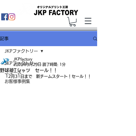
記事
JKPファクトリー
JKPfactory
JKPファクトリー
2020年9月29日
読了時間: 1分
野球神Tシャツ セール！！
ニュース
12月31日まで　新チームスタート！セール！！
お客様事例集