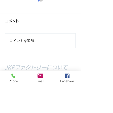
コメント
コメントを追加…
JKPオリジナルチームマ
JKPカモフラー
スク
ニTシャツ
JKPファクトリー
​について
ホーム
ショップ
お見積り
​
Phone
Email
Facebook
シルエット注文
Blog
お問い合わせ
店舗情報はこちら
​TEL:
080-8475-2271